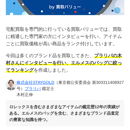
宅配買取を専門的に行っている買取バリューでは、買取
に精通した専門家の方にインタビューを行い、アイテム
ごとに買取価格が高い商品をランク付けしています。
今回は多くのブランド品を買取してきた、
ブラリバの木
村さんにインタビューを行い、エルメスのバッグに絞っ
てランキング
を作成しました。
株式会社STAYGOLD
（東京都公安委員会 第303311408927
号）
ブラリバ
鑑定士
木村正伸
ロレックスを含むさまざまなアイテムの鑑定歴12年の実績が
ある。エルメスのバッグを含む、さまざまなブランド品査定
の豊富な知識を持つ。