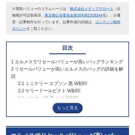
※買取バリューのコラムページは「
株式会社メディアグロース
（古
物商許可証取得済、
東京都公安委員会第304362318244号
）」が運
営・記事制作を行っています。記事作成の詳細は、
コンテンツ制作
ポリシー
をご覧ください。
目次
1
エルメスでリセールバリューが高いバッグランキング
2
リセールバリューが高いエルメスのバッグの詳細を解
説
2.1
ミニケリー エプソン 黒 W刻印
2.2
ケリードールピクト W刻印
2.3
バーキン25 黒 トゴ W刻印
2.4
ケリー25 黒 エプソン 外縫い W刻印
もっと見る
2.5
バーキン 25 ヒマラヤ
3
エルメスのバッグのリセールバリューが高くなる理由
3.1
理由1：近年定価の値上がりが起きているため
3.2
理由2：投機対象として人気が出ているため