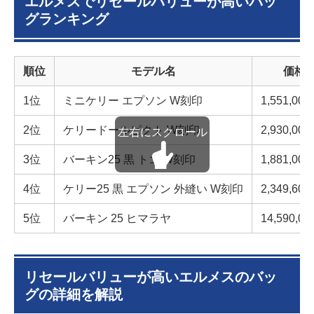
エルメスでリセールバリューが高いバッ
3.3
理由3：SNSの普及により需要が高まっているた
グランキング
め
3.4
理由4：コレクションとしての価値があるため
4
エルメスのバッグでリセールバリューが高いものに共
順位
モデル名
価格
通する特徴
4.1
ファッションアイテムとして使用しやすいバッ
1位
ミニケリー エプソン W刻印
1,551,00
グ
2位
ケリードールピクト W刻印
2,930,00
4.2
人気のある素材を使用しているバッグ
4.3
希少性が高いバッグ
3位
バーキン25 黒 トゴ W刻印
1,881,00
5
エルメスのバッグが買取れるブラリバ
4位
ケリー25 黒 エプソン 外縫い W刻印
2,349,60
5位
バーキン 25 ヒマラヤ
14,590,0
リセールバリューが高いエルメスのバッ
グの詳細を解説