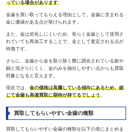
っている場合があります
。
3.9
おたからや
3.10
七福神
金歯を買い取ってもらえる理由として、金歯に含まれる
4
金歯のおすすめ買取業者ランキング
金に価値がある点が挙げられます。
5
【目的別】金歯買取のおすすめサービス比較一覧
5.1
少しでも高く売りたいなら
また、金は劣化しにくいため、長らく金歯として使用さ
5.2
手軽に金歯を売りたいなら
れていても再加工することで、金として査定される点が
5.3
近くで売りたいなら
特徴です。
6
【いくらで売れる？】2026年最新の金歯の買取価
格・値段の例を紹介
さらに、金歯から金を取り除く際に調合されている銀や
7
東京で金歯買取におすすめの店・業者一覧表で紹介
銅と混ざりにくく、金のみを抽出しやすい点からも買取
8
金歯買取業者・店舗の選び方！売る前の確認ポイント
対象となると言えます。
8.1
金歯買取の実績があるか
8.2
自宅近くに実店舗を構えているか
現在では、
金の価格は高騰している傾向にあるため、総
8.3
手数料が高額でないか
じて金歯も高価買取に期待が持てるでしょう
。
9
金歯を売れる場所を比較｜処分するのはもったいない
9.1
買取専門店
買取してもらいやすい金歯の種類
9.2
リサイクルショップ
9.3
フリマアプリ・オークションサイト
買取してもらいやすい金歯の種類を以下の表にまとめま
10
金歯の買取専門店の売却方法を比較｜宅配（郵