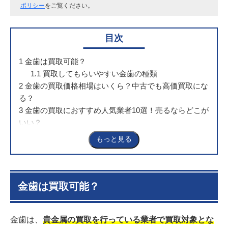
ポリシー
をご覧ください。
目次
1
金歯は買取可能？
1.1
買取してもらいやすい金歯の種類
2
金歯の買取価格相場はいくら？中古でも高価買取にな
る？
3
金歯の買取におすすめ人気業者10選！売るならどこが
いい？
3.1
ブラリバ
もっと見る
3.2
福ちゃん
3.3
買取王子
3.4
バイセル
3.5
ウリドキ
金歯は買取可能？
3.6
ザ・ゴールド
3.7
なんぼや
金歯は、
貴金属の買取を行っている業者で買取対象とな
3.8
ブックオフ