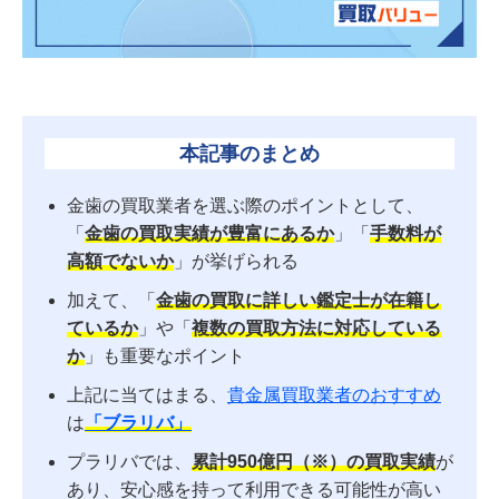
本記事のまとめ
金歯の買取業者を選ぶ際のポイントとして、
「
金歯の買取実績が豊富にあるか
」「
手数料が
高額でないか
」が挙げられる
加えて、「
金歯の買取に詳しい鑑定士が在籍し
ているか
」や「
複数の買取方法に対応している
か
」も重要なポイント
上記に当てはまる、
貴金属買取業者のおすすめ
は
「ブラリバ」
プラリバでは、
累計950億円（※）の買取実績
が
あり、安心感を持って利用できる可能性が高い