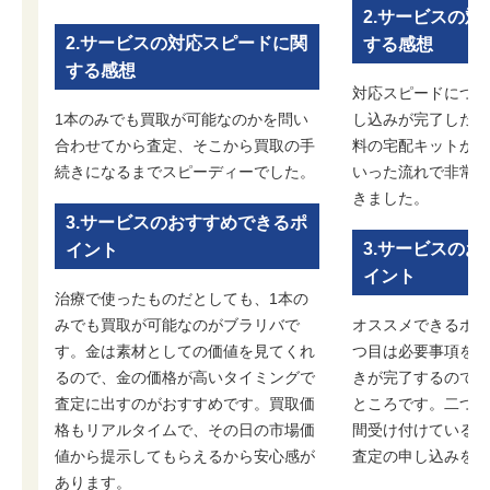
2.サービスの
2.サービスの対応スピードに関
する感想
する感想
対応スピードについ
1本のみでも買取が可能なのかを問い
し込みが完了した後
合わせてから査定、そこから買取の手
料の宅配キットが届
続きになるまでスピーディーでした。
いった流れで非常に
きました。
3.サービスのおすすめできるポ
3.サービスの
イント
イント
治療で使ったものだとしても、1本の
みでも買取が可能なのがブラリバで
オススメできるポイ
す。金は素材としての価値を見てくれ
つ目は必要事項を入
るので、金の価格が高いタイミングで
きが完了するので、
査定に出すのがおすすめです。買取価
ところです。二つ目
格もリアルタイムで、その日の市場価
間受け付けているの
値から提示してもらえるから安心感が
査定の申し込みを行
あります。