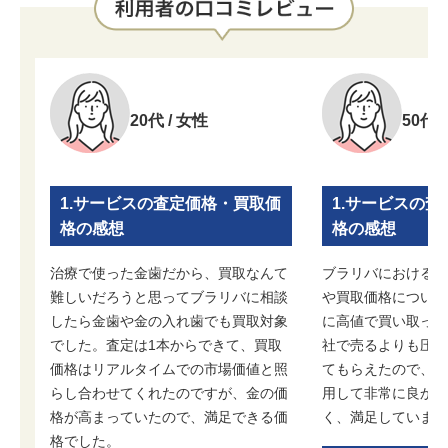
20代 / 女性
50代 
1.サービスの査定価格・買取価
1.サービスの
格の感想
格の感想
治療で使った金歯だから、買取なんて
ブラリバにおける金
難しいだろうと思ってブラリバに相談
や買取価格について
したら金歯や金の入れ歯でも買取対象
に高値で買い取って
でした。査定は1本からできて、買取
社で売るよりも圧倒
価格はリアルタイムでの市場価値と照
てもらえたので、結
らし合わせてくれたのですが、金の価
用して非常に良かっ
格が高まっていたので、満足できる価
く、満足しています
格でした。