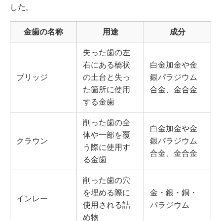
した。
送）・出張・店舗持ち込み
11
金歯の買取専門店を利用する流れ・方法
金歯の名称
用途
成分
12
金歯を高く売るためのポイント
12.1
ポイント1.売りたい時期の金の買取相場を把握
失った歯の左
しておく
右にある橋状
白金加金や金
12.2
ポイント2.金専門の査定士のいる業者で売る
ブリッジ
の土台と失っ
銀パラジウム
12.3
ポイント3.詰め物や汚れをきれいにしておく
た箇所に使用
合金、金合金
13
金歯買取に関するQ&A
する金歯
13.1
同じ重さ・純度でも、金歯の買取価格は店舗に
よって違う？
削った歯の全
13.2
金歯買取は歯がついてる状態でも可能？
白金加金や金
体や一部を覆
14
金歯買取のアンケート調査結果
クラウン
銀パラジウム
う際に使用す
14.1
本アンケートについて
合金、金合金
る金歯
14.2
アンケート結果
削った歯の穴
を埋める際に
金・銀・銅・
インレー
使用される詰
パラジウム
め物