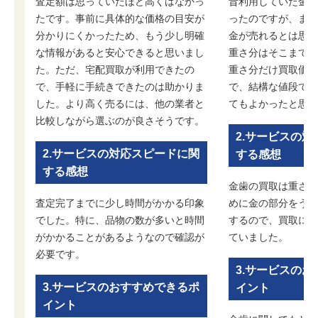
査定額は思っていたほど高くはなかっ
昔利用していた金歯
たです。事前に具体的な価格の目安が
ったのですが、まさ
分かりにくかったため、もう少し明確
金が売れるとは思い
な情報があると安心できると思いまし
重さ分はそこまで多
た。ただ、宅配買取が利用できたの
重さ分だけ買取価格
で、手軽に手続きできたのは助かりま
で、結構な値段で買
した。より高く売るには、他の業者と
てもよかったと思い
比較しながら選ぶのが良さそうです。
2.サービスの
2.サービスの対応スピードに関
する感想
する感想
金歯の買取は重さを
査定完了までに少し時間がかかる印象
めに金の部分をうま
でした。特に、品物の数が多いと時間
するので、買取には
がかかることがあるようなので確認が
ていました。
必要です。
3.サービスの
3.サービスのおすすめできるポ
イント
イント