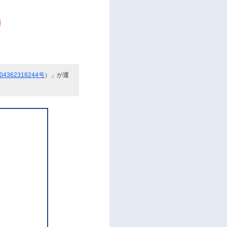
362318244号
）」が運