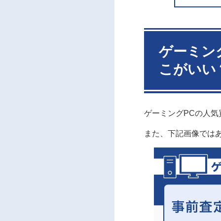
1.8
パ
1.9
買
1.10
1.11
ゲーミン
1.12
こがいい
1.13
2
ゲーミ
3
【目的
3.1
ゲ
ゲーミングPCの人気
3.2
出
3.3
見
また、下記画像では
4
ゲーミ
5
【いく
6
ゲーミ
6.1
ポ
6.2
ポ
6.3
ポ
6.4
ポ