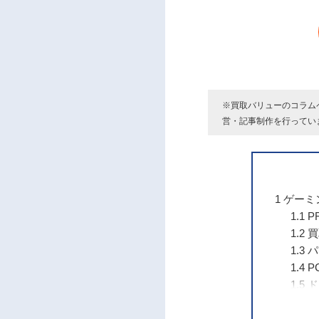
※買取バリューのコラム
営・記事制作を行ってい
1
ゲーミ
1.1
PR
1.2
買
1.3
パ
1.4
P
1.5
ド
1.6
パ
1.7
買