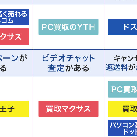
ングPCを売れる場所を比較｜処分するのはもったいない
取専門店
サイクルショップ
域のゴミ回収
ングPCの買取専門店の売却方法を比較｜宅配（郵送）・出張・店
ングPCの買取専門店を利用する流れ・方法
ングPCを高く売るためのポイント
ポイント1.購入時の付属品も一緒に査定に出す
ポイント2.できるだけ早めに売却する
ポイント3.データを消去し初期化しておく
ポイント4.複数業者で相見積もりを取る
別】ゲーミングPCの買取業者
東京エリア
大阪・日本橋エリア
福岡エリア
札幌エリア
ングPC買取に関するQ&A
自作ゲーミングPCも買い取ってもらえる？
BTOパソコンの買取は可能？