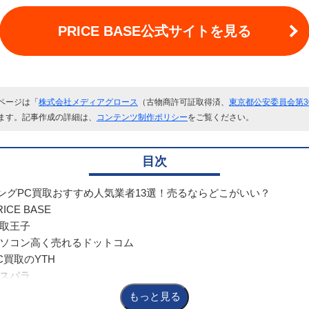
PRICE BASE公式サイトを見る
ページは「
株式会社メディアグロース
（古物商許可証取得済、
東京都公安委員会第304
ます。記事作成の詳細は、
コンテンツ制作ポリシー
をご覧ください。
目次
ングPC買取おすすめ人気業者13選！売るならどこがいい？
ICE BASE
取王子
ソコン高く売れるドットコム
C買取のYTH
スパラ
ソコン工房
もっと見る
取マクサス