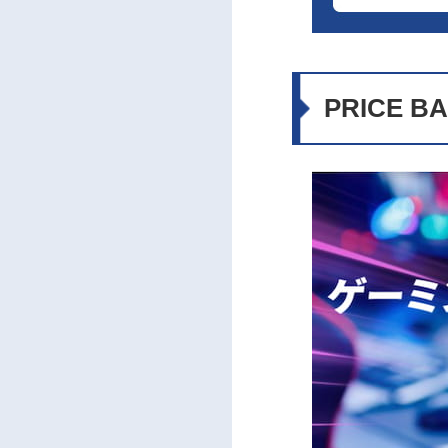
12.3
12.4
12.5
13
ゲーミ
PRICE B
13.1
13.2