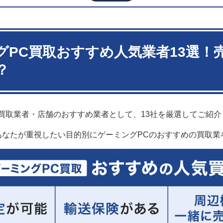
ソコン買取アローズ
取バリュー
ソフマップ
ハードオフ
グPC買取おすすめ人気業者13選！
ゲオ
？
アプライド
ングPCのおすすめ買取業者ランキング
別】ゲーミングPC買取のおすすめサービス比較一覧
ーミングPCを高価買取してもらいたいなら
買取業者・店舗のおすすめ業者として、13社を厳選してご紹介
張買取を利用しやすい業者なら
積が無料の業者なら
あなたが重視したい目的別にゲーミングPCのおすすめの買取業
ングPCの買取相場はいくら？中古でも高額買取になる？
らで売れる？】2026年最新のゲーミングPCの買取価格例を紹介
ングPC買取業者・店舗の選び方！売る前の確認ポイント
イント1.ゲーミングPCの買取実績が多数あるか
イント2.口コミ評判が良いか
イント3.自分に合った買取方法があるか
イント4.査定に費用がかからないか