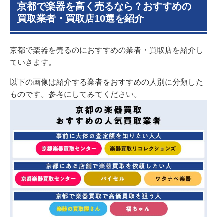
1.9
MARUKA楽器
京都で楽器を高く売るなら？おすすめの
1.10
楽器買取専門店 アップビート
買取業者・買取店10選を紹介
2
京都の楽器のおすすめ買取業者ランキング
3
【近くの店舗に持ち込み】京都でおすすめの楽器買取
京都で楽器を売るのにおすすめの業者・買取店を紹介し
業者と口コミ評判を紹介
3.1
島村楽器｜京都市南区
ていきます。
3.2
きんこう楽器 ロックストア
以下の画像は紹介する業者をおすすめの人別に分類した
3.3
フルアップ｜京都市左京区
ものです。参考にしてみてください。
4
京都で楽器の高価買取事例を紹介
5
【比較】京都で楽器を売るならどの方法が良い？
5.1
買取専門店
5.2
近くのリサイクルショップ
5.3
個人売買｜フリマアプリ・ネットオークション
6
京都で楽器買取を行っている買取業者の店舗を一覧表
で紹介
7
京都で楽器買取業者の選び方
7.1
ケースやアンプなど楽器本体以外も買い取って
もらえるか
7.2
より手軽な方法で買取依頼ができるか