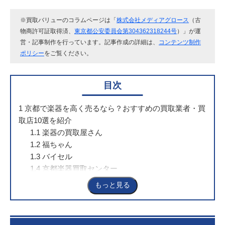
※買取バリューのコラムページは「
株式会社メディアグロース
（古
物商許可証取得済、
東京都公安委員会第304362318244号
）」が運
営・記事制作を行っています。記事作成の詳細は、
コンテンツ制作
ポリシー
をご覧ください。
目次
1
京都で楽器を高く売るなら？おすすめの買取業者・買
取店10選を紹介
1.1
楽器の買取屋さん
1.2
福ちゃん
1.3
バイセル
1.4
京都楽器買取センター
1.5
ワタナベ楽器
もっと見る
1.6
なんぼや
1.7
買取バリュー
1.8
楽器買取リコレクションズ