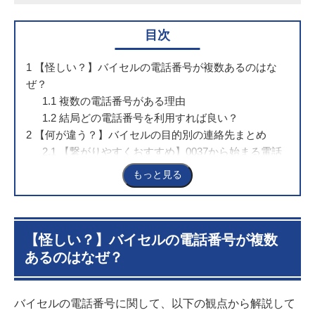
目次
1
【怪しい？】バイセルの電話番号が複数あるのはな
ぜ？
1.1
複数の電話番号がある理由
1.2
結局どの電話番号を利用すれば良い？
2
【何が違う？】バイセルの目的別の連絡先まとめ
2.1
【繋がりやすくおすすめ】0037から始まる電話
番号
もっと見る
2.2
公式サイト記載のフリーダイヤル｜0120-612-
773（2025年3月時点）
2.3
CMで公開中の電話番号｜0120-878787（ハナハ
ナハナ）
【怪しい？】バイセルの電話番号が複数
2.4
お客様相談室の電話番号｜0120-915-164
あるのはなぜ？
2.5
運営元（バイセルテクノロジーズ）の電話番号
｜0120-829-679
バイセルの電話番号に関して、以下の観点から解説して
2.6
バイセルからの折り返し専用の電話番号｜0120-