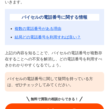
160-888
いきます。
3
バイセルの電話の内容｜勧誘目的の電話はある？
3.1
買取サービスの利用に関する電話
バイセルの電話番号に関する情報
3.2
決済確認のための決済コール
3.3
出張買取専用のフォローコール
複数の電話番号がある理由
4
【電話がしつこい？】バイセル利用者の電話に関する
評判まとめ
結局どの電話番号を利用すれば良い？
5
バイセルの電話番号に関するQ&A
5.1
バイセルの電話の対応時間は？
上記の内容を知ることで、バイセルの電話番号が複数存
5.2
着物買取の申し込みはどの電話番号を利用すれ
在することへの不安を解消し、どの電話番号を利用すべ
ば良い？
きかわかりやすくなるでしょう。
5.3
店舗持ち込み利用時は電話予約が必要？
バイセルの電話番号に関して疑問を持っている方
は、ぜひチェックしてみてください。
無料で買取の相談からできる！