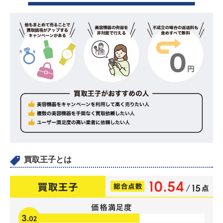
8
美容機器・美顔器を売れる場所を比較｜処分するのは
もったいない
8.1
買取専門店
8.2
リサイクルショップ
8.3
フリマアプリやネットオークション
9
美容機器・美顔器の買取専門店の売却方法を比較｜宅
配（郵送）・出張・店舗持ち込み
10
美容機器・美顔器の買取専門店を利用する流れ・方
法
11
美容機器・美顔器を高く売るためのポイント
11.1
ポイント1.早めに売却を進める
11.2
ポイント2.新品に近い状態にして売る
11.3
ポイント3.次の買い手がつきやすいタイミング
で売る
買取王子とは
11.4
ポイント4.査定員に正しい情報を伝える
12
美容機器・美顔器買取に関するQ&A
12.1
ブックオフで美容機器は買取してもらえる？
12.2
セカンドストリートで美顔器は売れる？
12.3
ブランド品の美容機器は高く売れる？