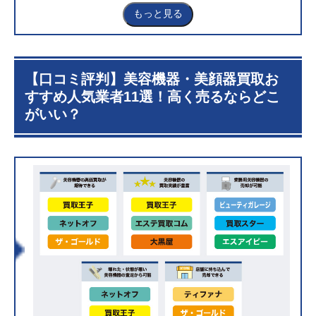
1.5
エステ買取コム
もっと見る
1.6
リファン
1.7
買取バリュー
1.8
リムーブ
1.9
大黒屋
【口コミ評判】美容機器・美顔器買取お
1.10
ビューティガレージ
すすめ人気業者11選！高く売るならどこ
1.11
ティファナ
がいい？
1.12
トレードマシン
2
美容機器のおすすめ買取業者ランキング
3
【目的別】美容機器・美顔器買取のおすすめサービス
比較一覧
3.1
美容機器の高価買取を重視するなら
3.2
業務用・サロン用のエステ機器を売るなら
3.3
店舗持ち込みで売るなら
4
美容機器の買取価格はどのくらいになる？実際の買取
実績を紹介
4.1
メディキューブ ユーセラディープショットの買
取実績
4.2
メディキューブ ダーマエアショットの買取実績