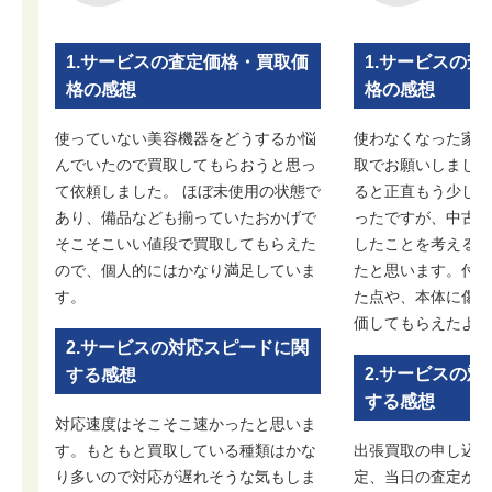
1.サービスの査定価格・買取価
1.サービスの
格の感想
格の感想
使っていない美容機器をどうするか悩
使わなくなった家庭
んでいたので買取してもらおうと思っ
取でお願いしました
て依頼しました。 ほぼ未使用の状態で
ると正直もう少し高
あり、備品なども揃っていたおかげで
ったですが、中古品
そこそこいい値段で買取してもらえた
したことを考えると
ので、個人的にはかなり満足していま
たと思います。付属
す。
た点や、本体に傷が
価してもらえたよう
2.サービスの対応スピードに関
2.サービスの
する感想
する感想
対応速度はそこそこ速かったと思いま
す。もともと買取している種類はかな
出張買取の申し込み
り多いので対応が遅れそうな気もしま
定、当日の査定から