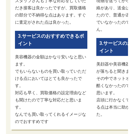
スタッフさんも丁寧な対応をしていた
現物を送ってから3
だき接客は良かったですが、買取価格
絡があり、送金は3
の部分で不納得な点はあります。すぐ
たので、普通か遅い
に査定がされた点は良かった。
でいなかったので、
ん。
3.サービスのおすすめできるポ
3.サービスの
イント
イント
美容機器の金額はかなり安いなと思い
ます。
美顔器や美容機器は
でもいらないものを買い取っていただ
が落ちると聞きます
ける点においてはとても良かったで
その中でネットオフ
す。
酷くなかったので、
対応も早く、買取価格の設定理由など
思います。
も聞けたので丁寧な対応だと思いま
店頭に行かなくても
す。
る点は本当に助かる
なんでも買い取ってくれるイメージな
た。
のでおすすめです