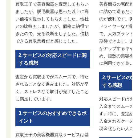
買取王子で美容機器を査定してもらい
美容機器の宅配買取
ましたが、脱毛機器は思った以上に高
に詰めて送るだけで
い価格を提示してもらえました。他社
のが便利です。美顔
との比較もしましたが、価格に納得で
ドライヤーなど幅広
きたので、売る決断をしました。信頼
で、人気ブランドの
できる買取業者だと感じました。
期待できます。まと
がアップするキャン
2.サービスの対応スピードに関
め、複数の美容機器
する感想
に利用できて良いで
査定から買取までがスムーズで、待た
2.サービスの
されることなく進みました。対応が早
する感想
く、ストレスなく取引が完了したこと
に満足しています。
対応スピードは比較
入金までスムーズに
3.サービスのおすすめできるポ
す。特に、査定結果
イント
入金されるケースも
現金化したい人には
買取王子の美容機器買取サービスは基