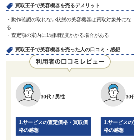
買取王子で美容機器を売るデメリット
・動作確認の取れない状態の美容機器は買取対象外にな
る
・査定額の案内に1週間程度かかる場合がある
買取王子で美容機器を売った人の口コミ・感想
30代 / 男性
30代 
1.サービスの査定価格・買取価
1.サービスの
格の感想
格の感想