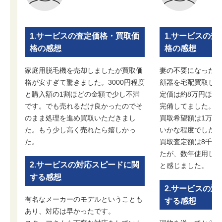
1.サービスの査定価格・買取価
1.サービスの
格の感想
格の感想
家庭用脱毛機を売却しましたが買取価
妻の不要になったパ
格が安すぎて驚きました。3000円程度
顔器を宅配買取しま
と購入額の1割ほどの金額で少し不満
定価は約8万円ほど
です。でも売れるだけ良かったのでそ
完備してました。
のまま処理を進め買取いただきまし
買取希望額は1万円
た。もう少し高く売れたら嬉しかっ
いかな程度でした。
た。
買取査定額は8千円
たが、数年使用した
2.サービスの対応スピードに関
と感じました。
する感想
2.サービスの
有名なメーカーのモデルということも
する感想
あり、対応は早かったです。