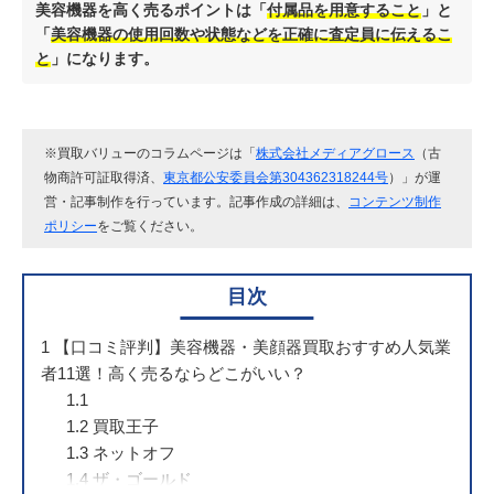
美容機器を高く売るポイントは「
付属品を用意すること
」と
「
美容機器の
使用回数や状態などを正確に査定員に伝えるこ
と
」になります。
※買取バリューのコラムページは「
株式会社メディアグロース
（古
物商許可証取得済、
東京都公安委員会第304362318244号
）」が運
営・記事制作を行っています。記事作成の詳細は、
コンテンツ制作
ポリシー
をご覧ください。
目次
1
【口コミ評判】美容機器・美顔器買取おすすめ人気業
者11選！高く売るならどこがいい？
1.1
1.2
買取王子
1.3
ネットオフ
1.4
ザ・ゴールド