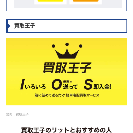
4.3
美容機器 メディキューブ EMSショットの買取実
績
4.4
脱毛器 ケノン ver6.2の買取実績
買取王子
4.5
Sarlisi IPL冷感光美容器の買取実績
5
【いくらで売れる？】2026年最新の美容機器・美顔
器・エステ機器の買取価格例を紹介
6
美容機器・美顔器・エステ機器の買取価格例・相場を
紹介！中古でも高額買取になる？
6.1
美顔器
6.2
美顔ローラー
6.3
脱毛器
6.4
フィットネス機器
6.5
ヘアケア用品
7
美容機器・美顔器買取業者・店舗の選び方！売る前の
確認ポイント
7.1
ポイント1.売りたいアイテムが買取対象か
出典：
買取王子
7.2
ポイント2.美容機器の買取実績が豊富か
7.3
ポイント3.利用しやすい買取方法があるか